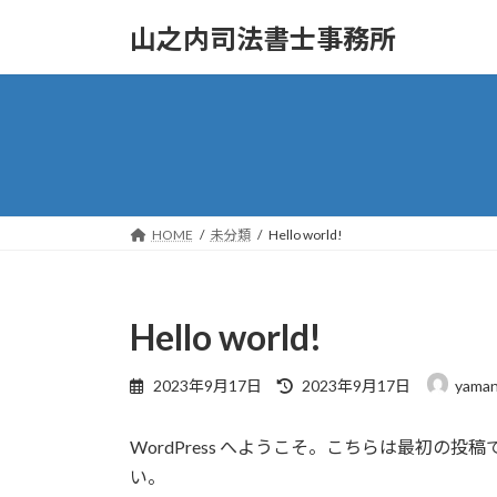
コ
ナ
山之内司法書士事務所
ン
ビ
テ
ゲ
ン
ー
ツ
シ
へ
ョ
ス
ン
キ
に
ッ
移
HOME
未分類
Hello world!
プ
動
Hello world!
最
2023年9月17日
2023年9月17日
yaman
終
更
WordPress へようこそ。こちらは最初
新
日
い。
時