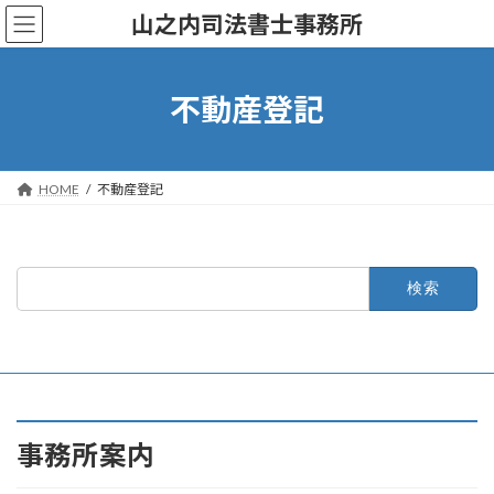
コ
ナ
山之内司法書士事務所
ン
ビ
テ
ゲ
ン
ー
ツ
シ
不動産登記
へ
ョ
ス
ン
キ
に
ッ
移
HOME
不動産登記
プ
動
検
索:
事務所案内