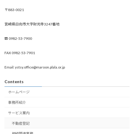
〒883-0021
宮崎県日向市大字財光寺3247番地
☎︎ 0982-53-7900
FAX 0982-53-7901
Email: ystsy.office@maroon.plala.or.jp
Contents
ホームページ
事務所紹介
サービス案内
不動産登記
相続関連業務